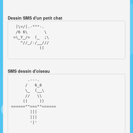
Dessin SMS d'un petit chat
  |\=/|.-"""-.  

  /6 6\       \

 =\_Y_/=  (_  ;\

    ^//_/-/__///

            ((

SMS dessin d'oiseau
       .---.

      /   6_6

      \_  (__\

      //   \\

     ((     ))

======""===""======

        |||

        |||

        '|'
