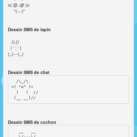
o( @..@ )o
"(---)"
Dessin SMS de lapin
(),()
( ' ; ' )
(,,)---(,,)
Dessin SMS de chat
  /\_/\

=( °w° )=

  )   (  //

 (__ __)//
Dessin SMS de cochon
   __   __

   \/---\/
