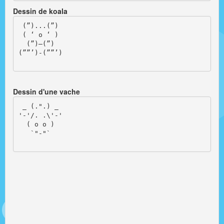
Dessin de koala
 (”)...(”)

 ( ‘ o ‘ )

  (”)–(”)

(””’)-(””’)

Dessin d'une vache
 _ (.".) _

'-'/. .\'-'

  ( o o )

   `"-"`
