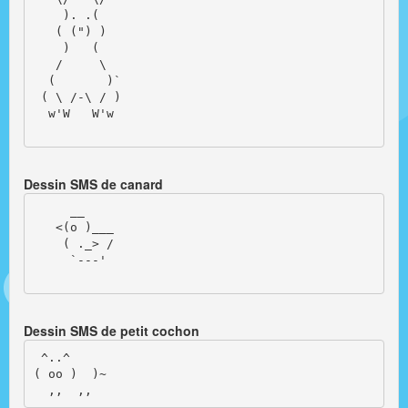
    ). .(

   ( (") )

    )   (

   /     \ 

  (       )`

 ( \ /-\ / )

  w'W   W'w

Dessin SMS de canard
     __

   <(o )___

    ( ._> /

     `---'  

Dessin SMS de petit cochon
 ^..^

( oo )  )~
