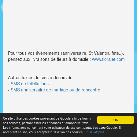
Pour tous vos évènements (anniversaire, St Valentin, fête..),
pensez aux livraisons de fleurs à domicile :
www.florajet.com
Autres textes de sms à découvrir :
-
SMS de félicitations
-
SMS anniversaire de mariage ou de rencontre
Ce site utilise des cookies provenant de Google afin de fournir
OK
ses services, personnaliser les annonces et analyser le trafic.
Les informations concernant votre utilisation du site sont partagées avec Google. En
© 2022 Textesms.fr
Designed by
Skyrocket Labs
acceptant ce site, vous acceptez l'utilisation des cookies.
En savoir plus