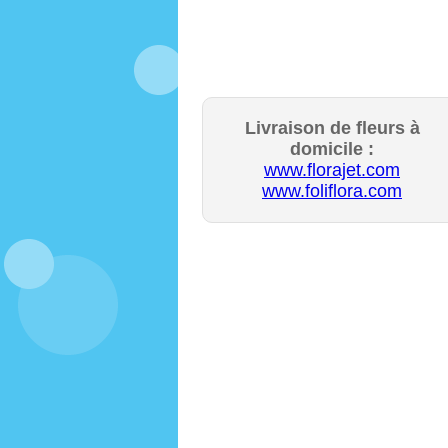
Livraison de fleurs à
domicile :
www.florajet.com
www.foliflora.com