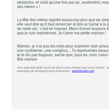
obstacles, et voilà qu'une fois par an, seulement, no
des mères » !
La fête des mères signifie beaucoup plus que de simpl
elle veut dire qu'il faut remercier et dire je t'aime à l
de notre vie : c'est toi maman. Merci d'avoir toujours é
que je suis maintenant. Je t'aime ma petite maman !
Maman, je n'ai pas les mots pour exprimer mon amour
une confidente, une complice,...Tu représentes beau
te le dis pas toujours, sache que, pour toi, mon coeur
fête maman
Une autre très belle façon de dire à votre maman que vous l'aimez : off
exemples de boutiques pour la livraison :
www.florajet.com