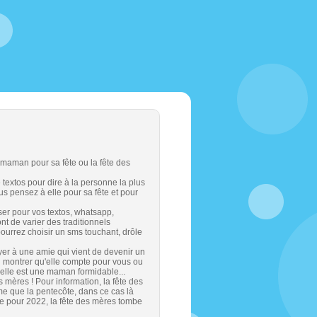
 maman pour sa fête ou la fête des
extos pour dire à la personne la plus
 pensez à elle pour sa fête et pour
ser pour vos textos, whatsapp,
nt de varier des traditionnels
urrez choisir un sms touchant, drôle
er à une amie qui vient de devenir un
i montrer qu'elle compte pour vous ou
'elle est une maman formidable...
 mères ! Pour information, la fête des
me que la pentecôte, dans ce cas là
e pour 2022, la fête des mères tombe