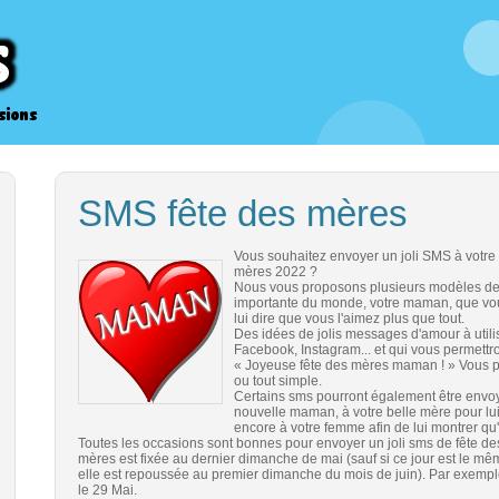
SMS fête des mères
Vous souhaitez envoyer un joli SMS à votre
mères 2022 ?
Nous vous proposons plusieurs modèles de t
importante du monde, votre maman, que vous
lui dire que vous l'aimez plus que tout.
Des idées de jolis messages d'amour à utili
Facebook, Instagram... et qui vous permettro
« Joyeuse fête des mères maman ! » Vous po
ou tout simple.
Certains sms pourront également être envoy
nouvelle maman, à votre belle mère pour lu
encore à votre femme afin de lui montrer qu
Toutes les occasions sont bonnes pour envoyer un joli sms de fête des
mères est fixée au dernier dimanche de mai (sauf si ce jour est le mê
elle est repoussée au premier dimanche du mois de juin). Par exempl
le 29 Mai.