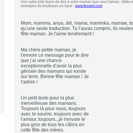
Une autre jolie façon de dire à votre maman que vous l'aimez : faîtes lu
exemples de boutiques en ligne :
www.florajet.com
Mom, mamma, anya, äiti, mama, maminka, mamae, tous
qu'une seule traduction. Tu l'auras compris, ils veule
fête maman. Je t'aime tendrement !
Ma chère petite maman, je
t'envoie ce message pour te dire
que j'ai une chance
exceptionnelle d'avoir la plus
géniale des mamans qui existe
sur terre. Bonne fête maman ! Je
t'adore !
Un petit texto pour la plus
merveilleuse des mamans.
Toujours là pour nous, toujours
avec le sourire, toujours avec de
l'amour, toujours...je t'envoie le
plus gros de tous les câlins en
cette fête des mères.