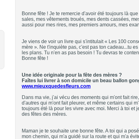
Bonne fête ! Je te remercie d'avoir été toujours là qu
sales, mes vêtements troués, mes dents cassées, me
aussi pour mes rires, mes premiers amours, mes exame
Je viens de voir un livre qui s'intitulait « Les 100 co
mère ». Ne t'inquiète pas, c'est pas ton cadeau...tu es
les plans. Tu n'en as pas besoin ! Tu devras te conten
Bonne fête !
Une idée originale pour la fête des mères ?
Faîtes lui livrer à son domicile un beau ballon gong
www.mieuxquedesfleurs.com
Dans ma vie, j'ai vécu des moments qui m'ont fait rire, 
d'autres qui m'ont fait pleurer, et même certains qui m'o
toujours été là pour les vivre avec moi. Merci à toi et j
des fêtes des mères.
Maman je te souhaite une bonne fête. A toi qui a posé
mon chemin, qui m'a guidé sur la route et qui m'a évite